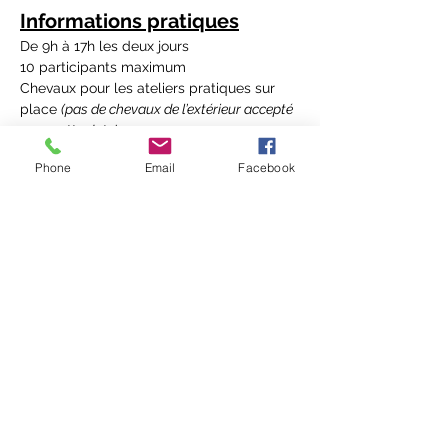
Informations pratiques
De 9h à 17h les deux jours
10 participants maximum
Chevaux pour les ateliers pratiques sur 
place 
(pas de chevaux de l’extérieur accepté 
pour cette date)
Phone
Email
Facebook
Réservation
Participant : 255€ le week-end (acompte 
de 100€ demandé pour réserver la place) 
- possibilité de réserver une seule journée 
mais prioritaire aux réservations du week-
end
A venir en 2027 :
Printemps : stage urgence, premiers soins 
Réservez votre place